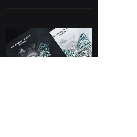
Sichere holografische
Transferoberflächen
Für die Herstellung hochwertiger
Hologrammbilder sind hochwertige
Grundmaterialien erforderlich. Wir liefern
sowohl solche Materialien als auch Bilder und