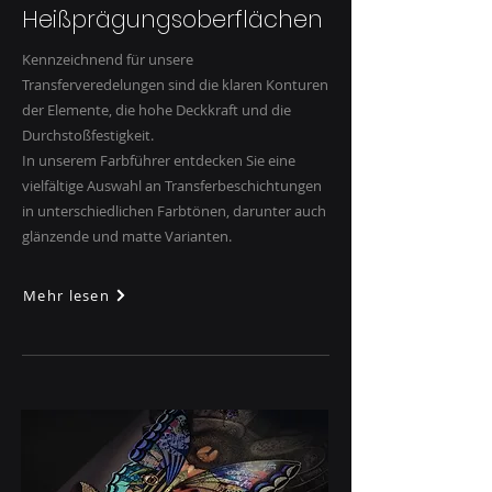
Heißprägungsoberflächen
Kennzeichnend für unsere
Transferveredelungen sind die klaren Konturen
der Elemente, die hohe Deckkraft und die
Durchstoßfestigkeit.
In unserem Farbführer entdecken Sie eine
vielfältige Auswahl an Transferbeschichtungen
in unterschiedlichen Farbtönen, darunter auch
glänzende und matte Varianten.
Mehr lesen