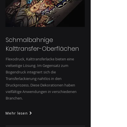
Schmalbahnige
Kalttransfer-Oberflächen
Flexodruck, Kalttransferlacke bieten eine
vielseitige Lösung. Im Gegensatz zum
Bogendruck integriert sich die
Transferlackierung nahtlos in den
Druckprozess. Diese Dekorationen haben
vielfältige Anwendungen in verschiedenen
Branchen.
Mehr lesen