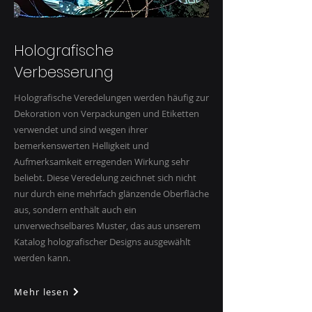
Holografische
Verbesserung
Holografische Veredelungen werden häufig zur
Dekoration von Verpackungen und Etiketten
verwendet und sind wegen ihrer
bemerkenswerten Helligkeit und
Aufmerksamkeit erregenden Wirkung sehr
beliebt. Diese Veredelung zeichnet sich nicht
nur durch eine mehrfach glänzende Oberfläche
aus, sondern enthält auch ein
unverwechselbares Muster, das aus unserem
Katalog holografischer Designs ausgewählt
werden kann.
Mehr lesen