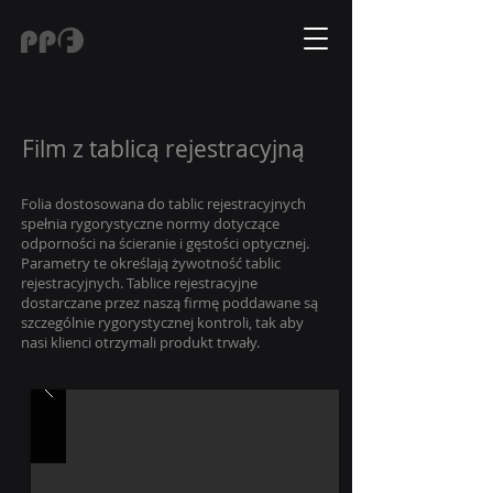
Film z tablicą rejestracyjną
Folia dostosowana do tablic rejestracyjnych
spełnia rygorystyczne normy dotyczące
odporności na ścieranie i gęstości optycznej.
Parametry te określają żywotność tablic
rejestracyjnych. Tablice rejestracyjne
dostarczane przez naszą firmę poddawane są
szczególnie rygorystycznej kontroli, tak aby
nasi klienci otrzymali produkt trwały.